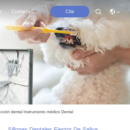
s
Contacta Con Nosotros
Cita
s
ucción dental Instrumento médico Dental
Sillones Dentales Ejector De Saliva