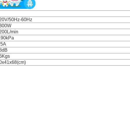
20V/50Hz-60Hz
300W
200L/min
190kPa
.5A
8dB
6Kgs
0x41x68(cm)