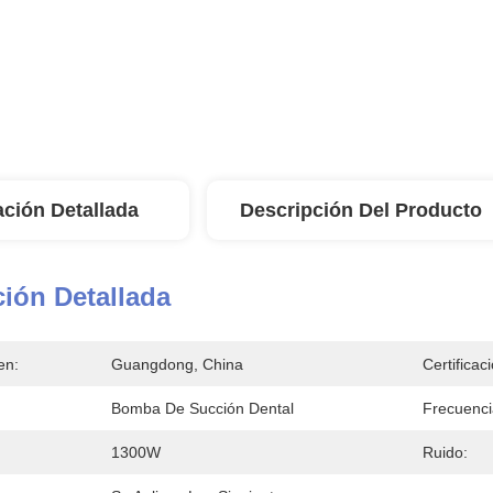
ación Detallada
Descripción Del Producto
ión Detallada
en:
Guangdong, China
Certificac
Bomba De Succión Dental
Frecuenci
1300W
Ruido: