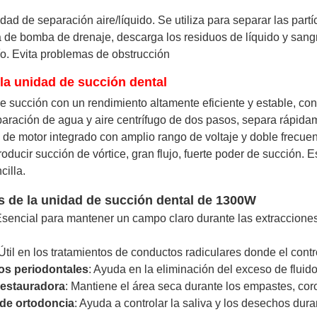
ad de separación aire/líquido. Se utiliza para separar las partí
 de bomba de drenaje, descarga los residuos de líquido y san
o. Evita problemas de obstrucción
 la unidad de succión dental
e succión con un rendimiento altamente eficiente y estable, con
aración de agua y aire centrífugo de dos pasos, separa rápidam
 de motor integrado con amplio rango de voltaje y doble frecuen
roducir succión de vórtice, gran flujo, fuerte poder de succión.
cilla.
s de la unidad de succión dental de 1300W
Esencial para mantener un campo claro durante las extracciones
 Útil en los tratamientos de conductos radiculares donde el con
os periodontales
: Ayuda en la eliminación del exceso de fluido
restauradora
: Mantiene el área seca durante los empastes, coro
 de ortodoncia
: Ayuda a controlar la saliva y los desechos dura