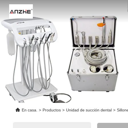
En casa.
>
Productos
>
Unidad de succión dental
>
Sillo