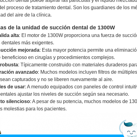
ucción dental puede aspirar las partículas y el líquido mezclado
del proceso de tratamiento dental. Son los guardianes de los m
ad del aire de la clínica.
cas de la unidad de succión dental de 1300W
lida alta
: El motor de 1300W proporciona una fuerza de succión
 dentales más exigentes.
 succión mejorada
: Esta mayor potencia permite una eliminación
e beneficioso en cirugías y procedimientos complejos.
 robusta
: Típicamente construido con materiales duraderos para 
ltración avanzado
: Muchos modelos incluyen filtros de múltiple
sean capturados y no se liberen nuevamente al aire.
les de usar
: A menudo equipados con paneles de control intuitiv
entales ajustar los niveles de succión según sea necesario.
o silencioso
: A pesar de su potencia, muchos modelos de 13
s molestias para los pacientes.