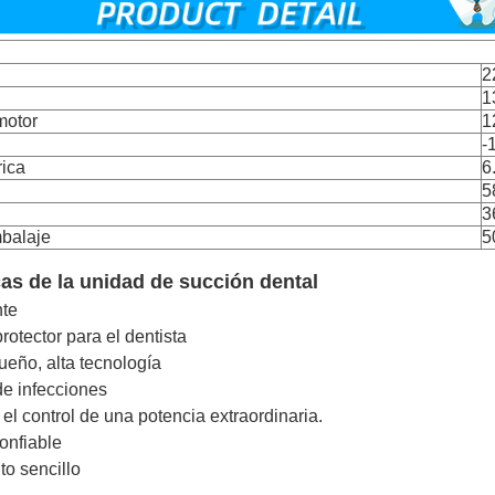
2
1
motor
1
-
rica
6
5
3
balaje
5
cas de la unidad de succión dental
nte
rotector para el dentista
ueño, alta tecnología
de infecciones
 el control de una potencia extraordinaria.
onfiable
to sencillo