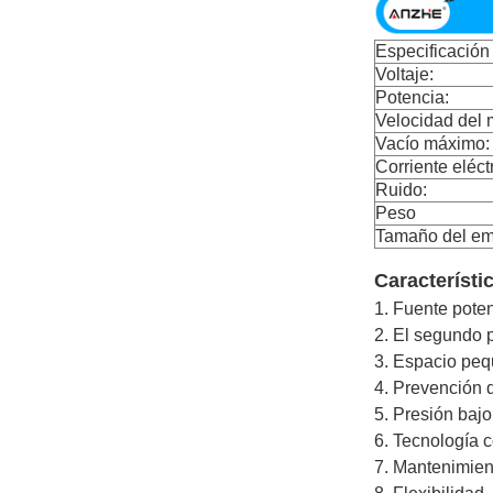
Especificación
Voltaje:
Potencia:
Velocidad del 
Vacío máximo:
Corriente eléct
Ruido:
Peso
Tamaño del em
Característi
1. Fuente pote
2. El segundo p
3. Espacio peq
4. Prevención 
5. Presión bajo
6. Tecnología c
7. Mantenimien