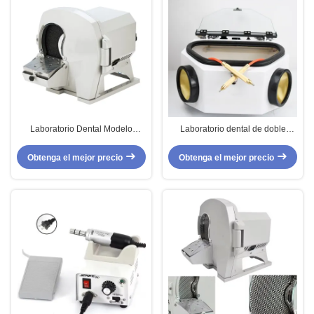
Laboratorio Dental Modelo
Laboratorio dental de doble
húmedo y seco de recorte
depósito de porcelana de
2800Rpm Modelo Dental de
sandblasters Coronas de pulido
Obtenga el mejor precio
Obtenga el mejor precio
recorte para yeso
de boquilla dental de chorro de
arena