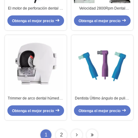
El motor de perforación dental de
Velocidad 2800Rpm Dental
micro motor eléctrico de alta
Laboratorio de pulido máquina
potencia de 65W es un micro
de molienda Dental Laboratorio
Obtenga el mejor precio
Obtenga el mejor precio
motor de laboratorio dental.
modelo de recortador
Trimmer de arco dental húmedo y
Dentista Último ángulo de pulido
seco 500W Trimmer de acabado
Taza de plástico dientes
de yeso dental
blanqueador de dientes Prophy
Obtenga el mejor precio
Obtenga el mejor precio
ángulos
1
2