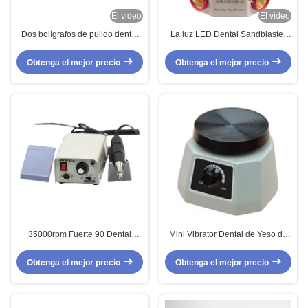
El video
El video
Dos bolígrafos de pulido dental
La luz LED Dental Sandblaster
Sanblaster limpieza oral
Dos plumas Dental equipo de
Sandblaster dental con gabinete
laboratorio Dental máquina de
Obtenga el mejor precio
Obtenga el mejor precio
chorro de arena
35000rpm Fuerte 90 Dental
Mini Vibrator Dental de Yeso de
Micromotor Tipo E de pulir pieza
Forma Redonda Dental
de mano Dental Micromotor
Laboratorio Shaker Máquina
Obtenga el mejor precio
Obtenga el mejor precio
Vibrator Dental Eléctrico