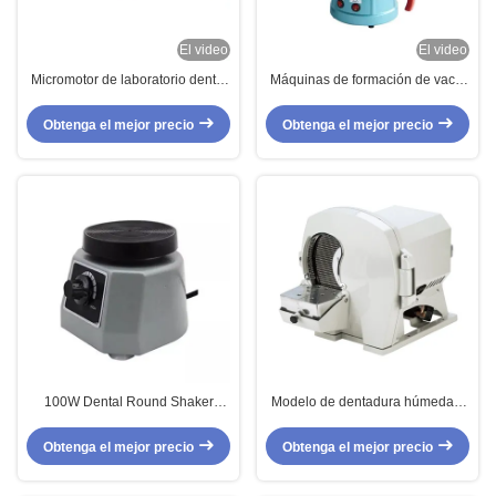
El video
El video
Micromotor de laboratorio dental
Máquinas de formación de vacío
de 65W Alta potencia Velocidad
dentales de tamaño pequeño
35000 ((R/Min) Fuerte 204
Obtenga el mejor precio
Obtenga el mejor precio
Micromotor dental
100W Dental Round Shaker
Modelo de dentadura húmeda y
China FactoryMini tamaño
seca Trimmer de yeso de
Vibrante de laboratorio dental
acabado dental de yeso Modelo
Obtenga el mejor precio
Obtenga el mejor precio
de máquina de vendaje