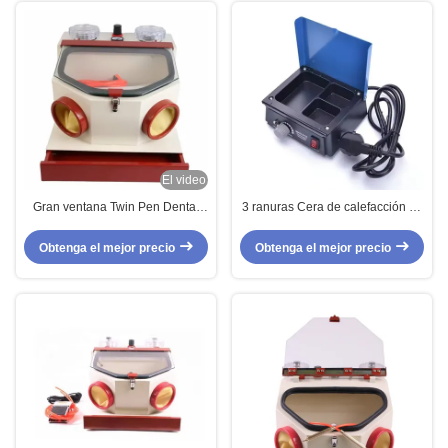
El video
Gran ventana Twin Pen Dental
3 ranuras Cera de calefacción de
Sandblaster con cajón Equipo de
la olla de laboratorio dental Cera
laboratorio dental potente
de la olla 13.5x12.8x5.3cm
Obtenga el mejor precio
Obtenga el mejor precio