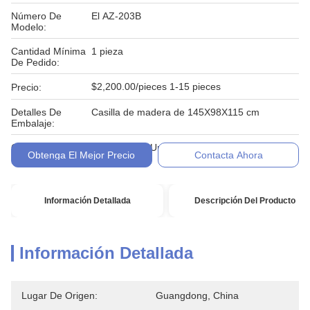
Número De
El AZ-203B
Modelo:
Cantidad Mínima
1 pieza
De Pedido:
$2,200.00/pieces 1-15 pieces
Precio:
Detalles De
Casilla de madera de 145X98X115 cm
Embalaje:
Condiciones De
T/T, Western Union, Moneygram
Obtenga El Mejor Precio
Contacta Ahora
Pago:
Información Detallada
Descripción Del Producto
Información Detallada
Lugar De Origen:
Guangdong, China