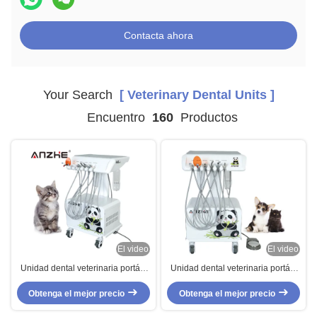
Contacta ahora
Your Search
[ Veterinary Dental Units ]
Encuentro
160
Productos
El video
El video
Unidad dental veterinaria portátil
Unidad dental veterinaria portátil
todo en uno con compresor de
con compresor de aire libre de
aire Escalador ultrasónico Luz de
Obtenga el mejor precio
aceite silencioso integrado en una
Obtenga el mejor precio
curado LED Sistema de succión
estación de trabajo dental