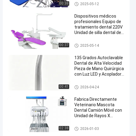
unidad dental de la silla
00:38
2025-05-12
Dispositivos médicos
profesionales Equipo de
tratamiento dental 220V
Unidad de silla dental de
cojín púrpura
unidad dental de la silla
00:37
2025-05-14
135 Grados Autoclavable
Dental de Alta Velocidad
Pieza de Mano Quirúrgica
con Luz LED y Acoplador
de 2 o 4 Orificios
Handpiece dental
00:41
2026-04-24
Fabrica Directamente
Veterinario Mascota
Dental Camión Móvil con
Unidad de Rayos X
Camión de Tratamiento
Dental Veterinario
Equipo dental veterinario
02:38
2026-01-03
Portátil Camión Dental