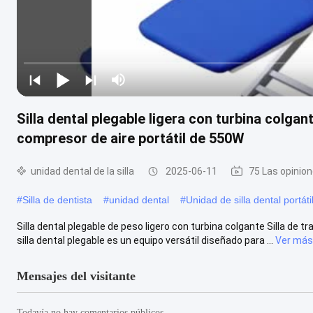
Silla dental plegable ligera con turbina colgan
compresor de aire portátil de 550W
unidad dental de la silla
2025-06-11
75 Las opinio
#
Silla de dentista
#
unidad dental
#
Unidad de silla dental portáti
Silla dental plegable de peso ligero con turbina colgante Silla de 
silla dental plegable es un equipo versátil diseñado para ...
Ver más
Mensajes del visitante
Todavía no hay comentarios públicos