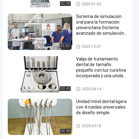
Dental Veterinario
Equipo dental veterinario
02:38
2026-01-03
Portátil Camión Dental
OEM
Sistema de simulación
oral para la formación
universitaria Sistema
avanzado de simulación
dental con compresor y
lámpara quirúrgica
Carrito Dental Móvil
01:07
2025-12-31
Valija de tratamiento
dental de tamaño
pequeño con luz curativa
incorporada y una unidad
móvil de tratamiento
dental.
Carrito Dental Móvil
00:43
2025-04-14
Unidad móvil dental ligera
con 4 ruedas universales
de diseño simple
Carrito Dental Móvil
2025-03-18
00:45