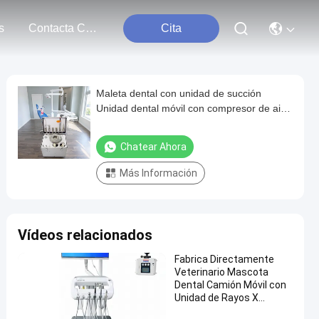
s
Contacta Con Nosotros
Cita
Maleta dental con unidad de succión
Unidad dental móvil con compresor de aire
portátil
Chatear Ahora
Más Información
Vídeos relacionados
Fabrica Directamente
Veterinario Mascota
Dental Camión Móvil con
Unidad de Rayos X
Camión de Tratamiento